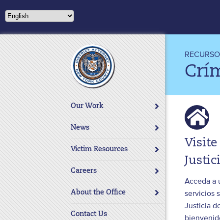
Please
note:
This
website
includes
RECURSOS
an
Crí
accessibility
system.
Press
Our Work
Control-
F11
News
to
Visite
adjust
Victim Resources
the
Justic
website
Careers
Acceda a 
to
servicios 
About the Office
people
Justicia d
with
Contact Us
bienvenido
visual