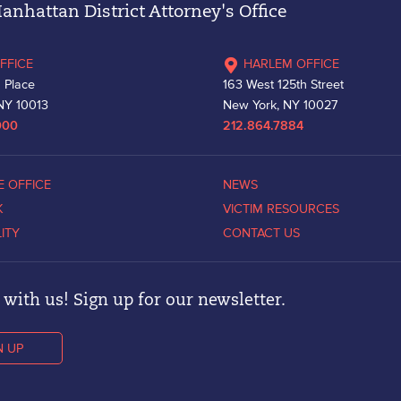
nhattan District Attorney's Office
FFICE
HARLEM OFFICE
 Place
163 West 125th Street
NY 10013
New York, NY 10027
000
212.864.7884
E OFFICE
NEWS
K
VICTIM RESOURCES
LITY
CONTACT US
with us! Sign up for our newsletter.
N UP