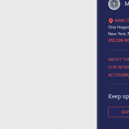
Ma
MAIN O
One Hogan
New York, 
212.335.9
ABOUT TH
OUR WOR
ACCESSIBI
Keep up 
SIG