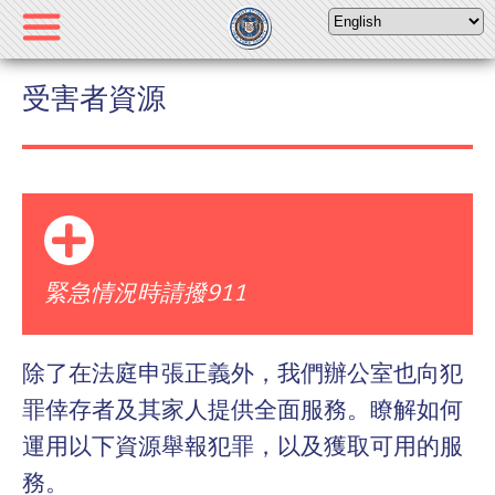
Please
note:
This
website
受害者資源
includes
an
accessibility
system.
緊急情況時請撥911
除了在法庭申張正義外，我們辦公室也向犯
罪倖存者及其家人提供全面服務。瞭解如何
運用以下資源舉報犯罪，以及獲取可用的服
務。