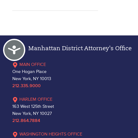
Accessibility
Manhattan District Attorney's Office
MAIN OFFICE
One Hogan Place
New York, NY 10013
212.335.9000
HARLEM OFFICE
163 West 125th Street
New York, NY 10027
212.864.7884
WASHINGTON HEIGHTS OFFICE