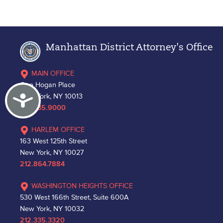
Manhattan District Attorney's Office
MAIN OFFICE
One Hogan Place
Accessibility
New York, NY 10013
212.335.9000
HARLEM OFFICE
163 West 125th Street
New York, NY 10027
212.864.7884
WASHINGTON HEIGHTS OFFICE
530 West 166th Street, Suite 600A
New York, NY 10032
212.335.3320