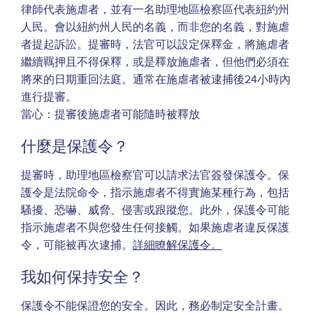
律師代表施虐者，並有一名助理地區檢察區代表紐約州
人民。會以紐約州人民的名義，而非您的名義，對施虐
者提起訴訟。提審時，法官可以設定保釋金，將施虐者
繼續羈押且不得保釋，或是釋放施虐者，但他們必須在
將來的日期重回法庭。通常在施虐者被逮捕後24小時內
進行提審。
當心：提審後施虐者可能隨時被釋放
什麼是保護令？
提審時，助理地區檢察官可以請求法官簽發保護令。保
護令是法院命令，指示施虐者不得實施某種行為，包括
騷擾、恐嚇、威脅、侵害或跟蹤您。此外，保護令可能
指示施虐者不與您發生任何接觸。如果施虐者違反保護
令，可能被再次逮捕。
詳細瞭解保護令。
我如何保持安全？
保護令不能保證您的安全。因此，務必制定安全計畫。